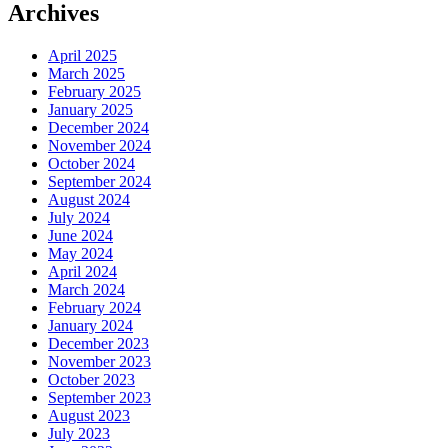
Archives
April 2025
March 2025
February 2025
January 2025
December 2024
November 2024
October 2024
September 2024
August 2024
July 2024
June 2024
May 2024
April 2024
March 2024
February 2024
January 2024
December 2023
November 2023
October 2023
September 2023
August 2023
July 2023