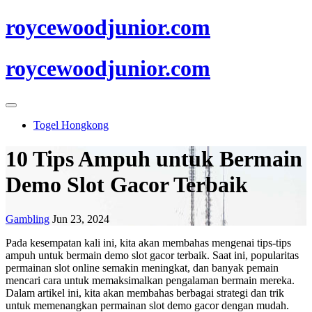
roycewoodjunior.com
roycewoodjunior.com
Togel Hongkong
10 Tips Ampuh untuk Bermain
Demo Slot Gacor Terbaik
Gambling
Jun 23, 2024
Pada kesempatan kali ini, kita akan membahas mengenai tips-tips
ampuh untuk bermain demo slot gacor terbaik. Saat ini, popularitas
permainan slot online semakin meningkat, dan banyak pemain
mencari cara untuk memaksimalkan pengalaman bermain mereka.
Dalam artikel ini, kita akan membahas berbagai strategi dan trik
untuk memenangkan permainan slot demo gacor dengan mudah.