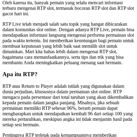
Oleh karena itu, banyak pemain yang selalu mencari informasi
terbaru mengenai RTP slot, termasuk bocoran RTP slot dan RTP slot
gacor hari ini.
RTP Live telah menjadi salah satu topik yang hangat dibicarakan
dalam komunitas slot online. Dengan adanya RTP Live, pemain bisa
mendapatkan informasi langsung mengenai performa permainan slot
pada waktu tertentu. Ini memberikan keuntungan bagi pemain untuk
membuat keputusan yang lebih baik saat memilih slot untuk
dimainkan. Mari kita bahas lebih dalam mengenai RTP slot,
bagaimana cara memanfaatkannya, serta tips dan trik yang bisa
membantu Anda meningkatkan peluang menang saat bermain.
Apa itu RTP?
RTP atau Return to Player adalah istilah yang digunakan dalam
dunia perjudian, khususnya dalam permainan slot online. RTP
mengacu pada persentase dari total taruhan yang akan dikembalikan
kepada pemain dalam jangka panjang. Misalnya, jika sebuah
permainan memiliki RTP sebesar 96%, berarti pemain dapat
mengharapkan untuk mendapatkan kembali 96 dari setiap 100 yang
mereka pertaruhkan, meskipun angka ini tidak menjamin hasil pada
setiap sesi bermain.
Pentingnya RTP terletak pada kemampuannya memberikan