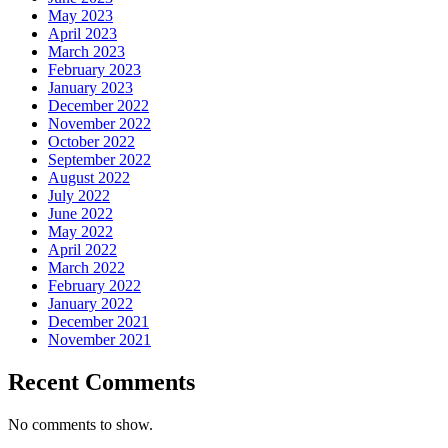
May 2023
April 2023
March 2023
February 2023
January 2023
December 2022
November 2022
October 2022
September 2022
August 2022
July 2022
June 2022
May 2022
April 2022
March 2022
February 2022
January 2022
December 2021
November 2021
Recent Comments
No comments to show.