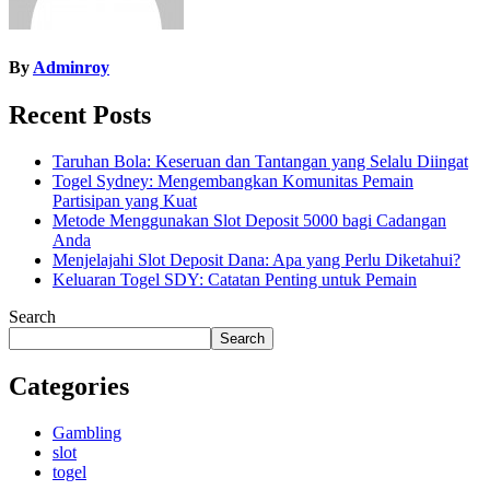
By
Adminroy
Recent Posts
Taruhan Bola: Keseruan dan Tantangan yang Selalu Diingat
Togel Sydney: Mengembangkan Komunitas Pemain
Partisipan yang Kuat
Metode Menggunakan Slot Deposit 5000 bagi Cadangan
Anda
Menjelajahi Slot Deposit Dana: Apa yang Perlu Diketahui?
Keluaran Togel SDY: Catatan Penting untuk Pemain
Search
Search
Categories
Gambling
slot
togel