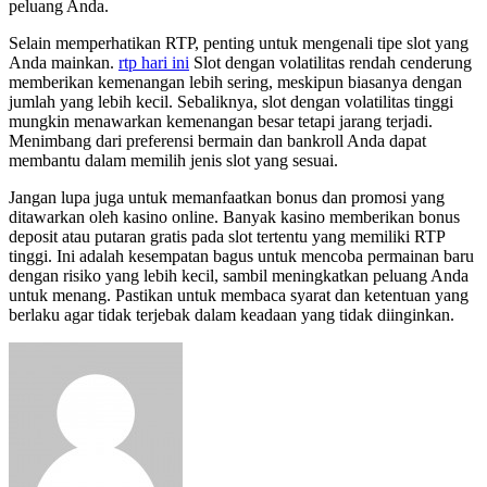
peluang Anda.
Selain memperhatikan RTP, penting untuk mengenali tipe slot yang
Anda mainkan.
rtp hari ini
Slot dengan volatilitas rendah cenderung
memberikan kemenangan lebih sering, meskipun biasanya dengan
jumlah yang lebih kecil. Sebaliknya, slot dengan volatilitas tinggi
mungkin menawarkan kemenangan besar tetapi jarang terjadi.
Menimbang dari preferensi bermain dan bankroll Anda dapat
membantu dalam memilih jenis slot yang sesuai.
Jangan lupa juga untuk memanfaatkan bonus dan promosi yang
ditawarkan oleh kasino online. Banyak kasino memberikan bonus
deposit atau putaran gratis pada slot tertentu yang memiliki RTP
tinggi. Ini adalah kesempatan bagus untuk mencoba permainan baru
dengan risiko yang lebih kecil, sambil meningkatkan peluang Anda
untuk menang. Pastikan untuk membaca syarat dan ketentuan yang
berlaku agar tidak terjebak dalam keadaan yang tidak diinginkan.