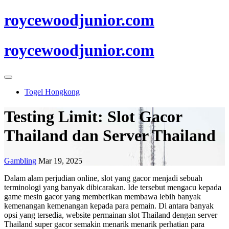
roycewoodjunior.com
roycewoodjunior.com
Togel Hongkong
Testing Limit: Slot Gacor
Thailand dan Server Thailand
Gambling
Mar 19, 2025
Dalam alam perjudian online, slot yang gacor menjadi sebuah
terminologi yang banyak dibicarakan. Ide tersebut mengacu kepada
game mesin gacor yang memberikan membawa lebih banyak
kemenangan kemenangan kepada para pemain. Di antara banyak
opsi yang tersedia, website permainan slot Thailand dengan server
Thailand super gacor semakin menarik menarik perhatian para