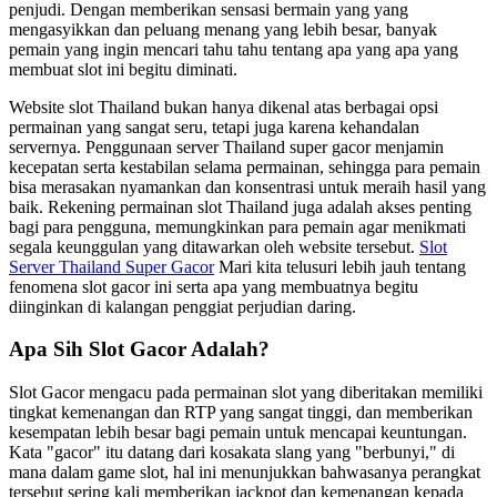
penjudi. Dengan memberikan sensasi bermain yang yang
mengasyikkan dan peluang menang yang lebih besar, banyak
pemain yang ingin mencari tahu tahu tentang apa yang apa yang
membuat slot ini begitu diminati.
Website slot Thailand bukan hanya dikenal atas berbagai opsi
permainan yang sangat seru, tetapi juga karena kehandalan
servernya. Penggunaan server Thailand super gacor menjamin
kecepatan serta kestabilan selama permainan, sehingga para pemain
bisa merasakan nyamankan dan konsentrasi untuk meraih hasil yang
baik. Rekening permainan slot Thailand juga adalah akses penting
bagi para pengguna, memungkinkan para pemain agar menikmati
segala keunggulan yang ditawarkan oleh website tersebut.
Slot
Server Thailand Super Gacor
Mari kita telusuri lebih jauh tentang
fenomena slot gacor ini serta apa yang membuatnya begitu
diinginkan di kalangan penggiat perjudian daring.
Apa Sih Slot Gacor Adalah?
Slot Gacor mengacu pada permainan slot yang diberitakan memiliki
tingkat kemenangan dan RTP yang sangat tinggi, dan memberikan
kesempatan lebih besar bagi pemain untuk mencapai keuntungan.
Kata "gacor" itu datang dari kosakata slang yang "berbunyi," di
mana dalam game slot, hal ini menunjukkan bahwasanya perangkat
tersebut sering kali memberikan jackpot dan kemenangan kepada