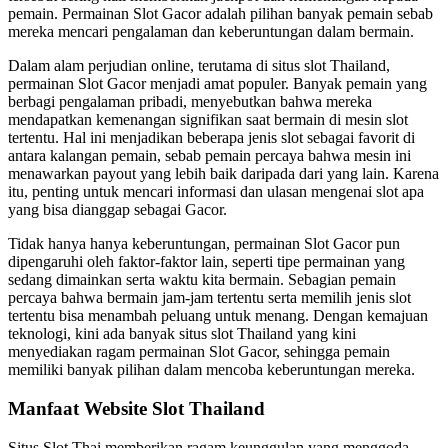
pemain. Permainan Slot Gacor adalah pilihan banyak pemain sebab
mereka mencari pengalaman dan keberuntungan dalam bermain.
Dalam alam perjudian online, terutama di situs slot Thailand,
permainan Slot Gacor menjadi amat populer. Banyak pemain yang
berbagi pengalaman pribadi, menyebutkan bahwa mereka
mendapatkan kemenangan signifikan saat bermain di mesin slot
tertentu. Hal ini menjadikan beberapa jenis slot sebagai favorit di
antara kalangan pemain, sebab pemain percaya bahwa mesin ini
menawarkan payout yang lebih baik daripada dari yang lain. Karena
itu, penting untuk mencari informasi dan ulasan mengenai slot apa
yang bisa dianggap sebagai Gacor.
Tidak hanya hanya keberuntungan, permainan Slot Gacor pun
dipengaruhi oleh faktor-faktor lain, seperti tipe permainan yang
sedang dimainkan serta waktu kita bermain. Sebagian pemain
percaya bahwa bermain jam-jam tertentu serta memilih jenis slot
tertentu bisa menambah peluang untuk menang. Dengan kemajuan
teknologi, kini ada banyak situs slot Thailand yang kini
menyediakan ragam permainan Slot Gacor, sehingga pemain
memiliki banyak pilihan dalam mencoba keberuntungan mereka.
Manfaat Website Slot Thailand
Situs Slot Thai memberikan ragam keunggulan yang menggoda