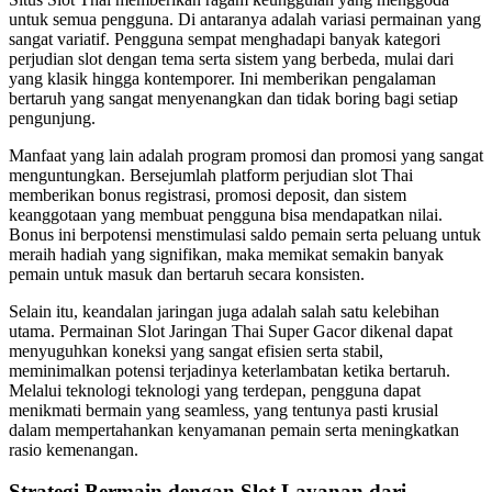
untuk semua pengguna. Di antaranya adalah variasi permainan yang
sangat variatif. Pengguna sempat menghadapi banyak kategori
perjudian slot dengan tema serta sistem yang berbeda, mulai dari
yang klasik hingga kontemporer. Ini memberikan pengalaman
bertaruh yang sangat menyenangkan dan tidak boring bagi setiap
pengunjung.
Manfaat yang lain adalah program promosi dan promosi yang sangat
menguntungkan. Bersejumlah platform perjudian slot Thai
memberikan bonus registrasi, promosi deposit, dan sistem
keanggotaan yang membuat pengguna bisa mendapatkan nilai.
Bonus ini berpotensi menstimulasi saldo pemain serta peluang untuk
meraih hadiah yang signifikan, maka memikat semakin banyak
pemain untuk masuk dan bertaruh secara konsisten.
Selain itu, keandalan jaringan juga adalah salah satu kelebihan
utama. Permainan Slot Jaringan Thai Super Gacor dikenal dapat
menyuguhkan koneksi yang sangat efisien serta stabil,
meminimalkan potensi terjadinya keterlambatan ketika bertaruh.
Melalui teknologi teknologi yang terdepan, pengguna dapat
menikmati bermain yang seamless, yang tentunya pasti krusial
dalam mempertahankan kenyamanan pemain serta meningkatkan
rasio kemenangan.
Strategi Bermain dengan Slot Layanan dari